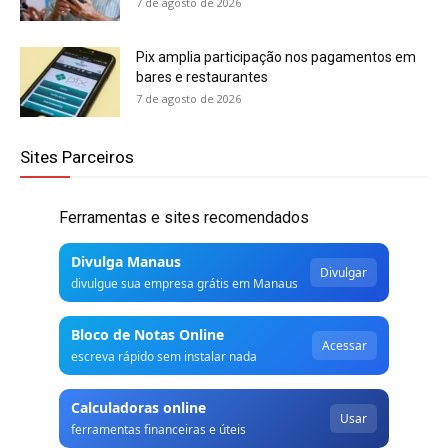
7 de agosto de 2026
Pix amplia participação nos pagamentos em
bares e restaurantes
7 de agosto de 2026
Sites Parceiros
Ferramentas e sites recomendados
Divulga Manaus
Divulgar
divulgue sua empresa grátis em Manaus
Bloco de Notas Online
Acessar
escreva rápido sem instalar nada
Calculadoras online
Usar
ferramentas financeiras e úteis