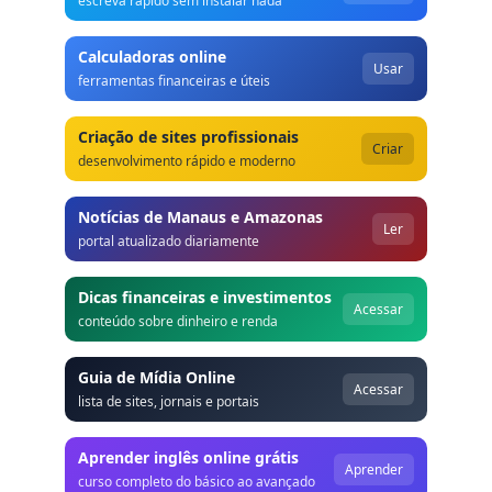
escreva rápido sem instalar nada
Calculadoras online
Usar
ferramentas financeiras e úteis
Criação de sites profissionais
Criar
desenvolvimento rápido e moderno
Notícias de Manaus e Amazonas
Ler
portal atualizado diariamente
Dicas financeiras e investimentos
Acessar
conteúdo sobre dinheiro e renda
Guia de Mídia Online
Acessar
lista de sites, jornais e portais
Aprender inglês online grátis
Aprender
curso completo do básico ao avançado