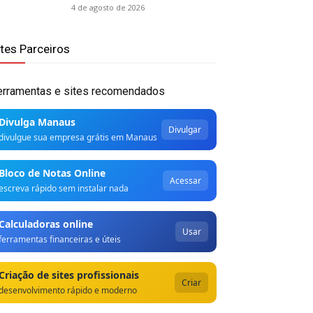
4 de agosto de 2026
ites Parceiros
erramentas e sites recomendados
Divulga Manaus
Divulgar
divulgue sua empresa grátis em Manaus
Bloco de Notas Online
Acessar
escreva rápido sem instalar nada
Calculadoras online
Usar
ferramentas financeiras e úteis
Criação de sites profissionais
Criar
desenvolvimento rápido e moderno