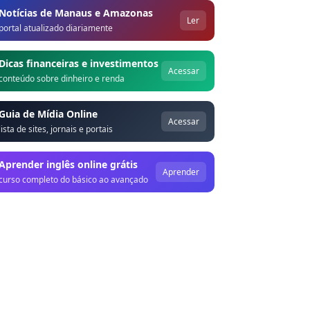
Notícias de Manaus e Amazonas
Ler
portal atualizado diariamente
Dicas financeiras e investimentos
Acessar
conteúdo sobre dinheiro e renda
Guia de Mídia Online
Acessar
lista de sites, jornais e portais
Aprender inglês online grátis
Aprender
curso completo do básico ao avançado