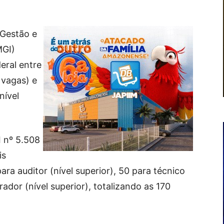
 Gestão e
MGI)
eral entre
 vagas) e
nível
I nº 5.508
is
ara auditor (nível superior), 50 para técnico
rador (nível superior), totalizando as 170