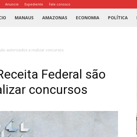
Anuncie
Expediente
Fale conosco
l
CIO
MANAUS
AMAZONAS
ECONOMIA
POLÍTICA
us
são autorizados a realizar concursos
a
Receita Federal são
alizar concursos