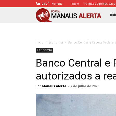
C
24.2
Início
Política de privacidade
Manaus
Porta
INÍ
Mana
Início
Economia
Banco Central e Receita Federal 
Alert
Economia
Banco Central e 
autorizados a re
Por
Manaus Alerta
-
7 de julho de 2026