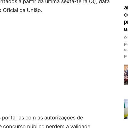
T
tados a partir da última sexta-feira (3), data
a
 Oficial da União.
c
p
Ma
O 
pu
do
pr
s portarias com as autorizações de
 concurso público perdem a validade.