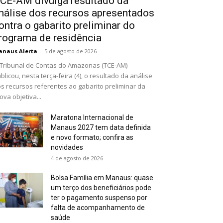
CE-AM divulga resultado da
nálise dos recursos apresentados
ontra o gabarito preliminar do
rograma de residência
naus Alerta
-
5 de agosto de 2026
Tribunal de Contas do Amazonas (TCE-AM)
blicou, nesta terça-feira (4), o resultado da análise
s recursos referentes ao gabarito preliminar da
ova objetiva...
Maratona Internacional de
Manaus 2027 tem data definida
e novo formato; confira as
novidades
4 de agosto de 2026
Bolsa Família em Manaus: quase
um terço dos beneficiários pode
ter o pagamento suspenso por
falta de acompanhamento de
saúde