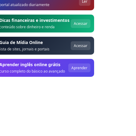
Ler
portal atualizado diariamente
Dicas financeiras e investimentos
Acessar
conteúdo sobre dinheiro e renda
Guia de Mídia Online
Acessar
lista de sites, jornais e portais
Aprender inglês online grátis
Aprender
curso completo do básico ao avançado