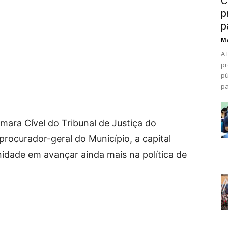
C
p
p
Ma
A 
pr
pú
pa
ara Cível do Tribunal de Justiça do
ocurador-geral do Município, a capital
dade em avançar ainda mais na política de