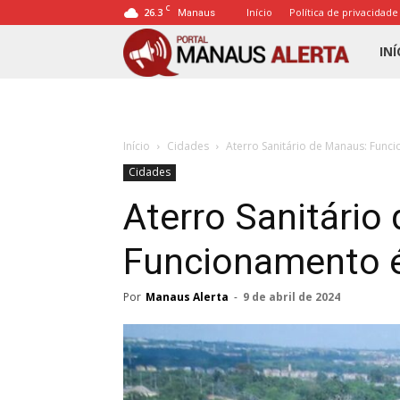
C
26.3
Início
Política de privacidade
Manaus
Porta
INÍ
Mana
Início
Cidades
Aterro Sanitário de Manaus: Func
Alert
Cidades
Aterro Sanitário
Funcionamento é
Por
Manaus Alerta
-
9 de abril de 2024