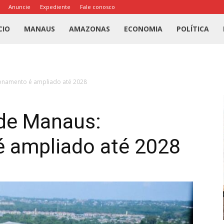
Anuncie
Expediente
Fale conosco
l
CIO
MANAUS
AMAZONAS
ECONOMIA
POLÍTICA
us
ionamento é ampliado até 2028
a
 de Manaus:
 ampliado até 2028