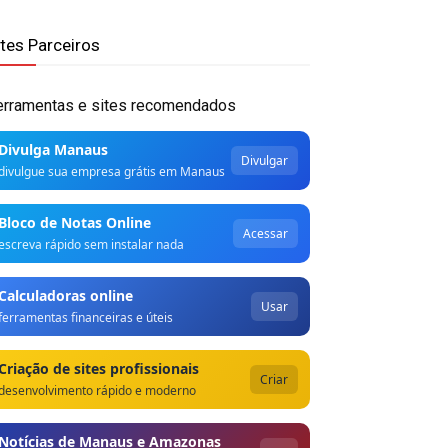
ites Parceiros
erramentas e sites recomendados
Divulga Manaus
Divulgar
divulgue sua empresa grátis em Manaus
Bloco de Notas Online
Acessar
escreva rápido sem instalar nada
Calculadoras online
Usar
ferramentas financeiras e úteis
Criação de sites profissionais
Criar
desenvolvimento rápido e moderno
Notícias de Manaus e Amazonas