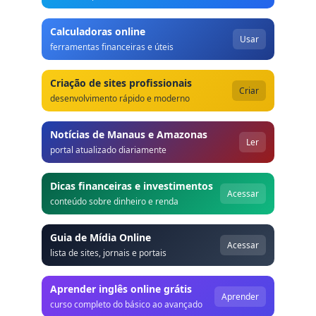
Calculadoras online
Usar
ferramentas financeiras e úteis
Criação de sites profissionais
Criar
desenvolvimento rápido e moderno
Notícias de Manaus e Amazonas
Ler
portal atualizado diariamente
Dicas financeiras e investimentos
Acessar
conteúdo sobre dinheiro e renda
Guia de Mídia Online
Acessar
lista de sites, jornais e portais
Aprender inglês online grátis
Aprender
curso completo do básico ao avançado