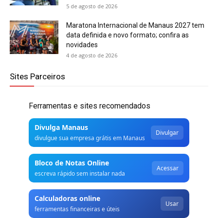
5 de agosto de 2026
Maratona Internacional de Manaus 2027 tem
data definida e novo formato; confira as
novidades
4 de agosto de 2026
Sites Parceiros
Ferramentas e sites recomendados
Divulga Manaus
Divulgar
divulgue sua empresa grátis em Manaus
Bloco de Notas Online
Acessar
escreva rápido sem instalar nada
Calculadoras online
Usar
ferramentas financeiras e úteis