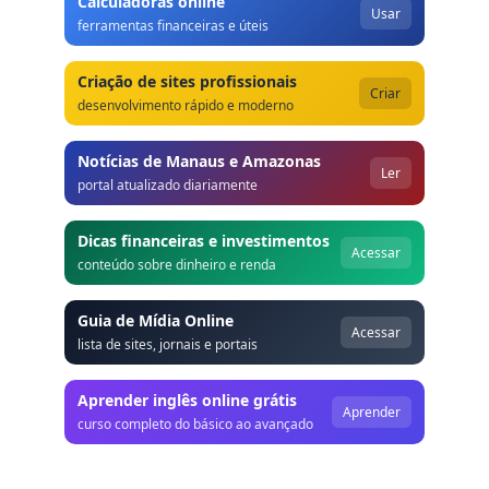
Calculadoras online
Usar
ferramentas financeiras e úteis
Criação de sites profissionais
Criar
desenvolvimento rápido e moderno
Notícias de Manaus e Amazonas
Ler
portal atualizado diariamente
Dicas financeiras e investimentos
Acessar
conteúdo sobre dinheiro e renda
Guia de Mídia Online
Acessar
lista de sites, jornais e portais
Aprender inglês online grátis
Aprender
curso completo do básico ao avançado