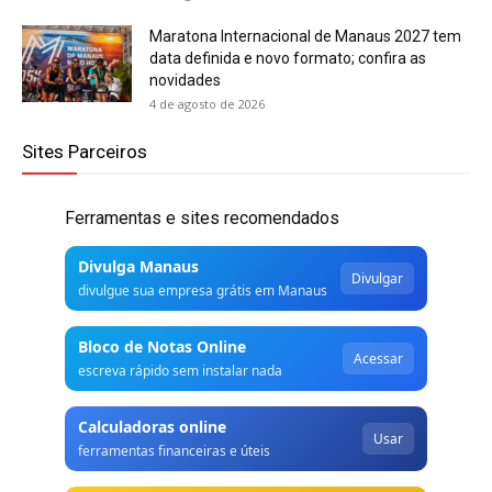
Maratona Internacional de Manaus 2027 tem
data definida e novo formato; confira as
novidades
4 de agosto de 2026
Sites Parceiros
Ferramentas e sites recomendados
Divulga Manaus
Divulgar
divulgue sua empresa grátis em Manaus
Bloco de Notas Online
Acessar
escreva rápido sem instalar nada
Calculadoras online
Usar
ferramentas financeiras e úteis