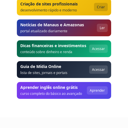
Criação de sites profissionais
Criar
desenvolvimento rápido e moderno
Notícias de Manaus e Amazonas
Ler
portal atualizado diariamente
Dicas financeiras e investimentos
Acessar
conteúdo sobre dinheiro e renda
Guia de Mídia Online
Acessar
lista de sites, jornais e portais
Aprender inglês online grátis
Aprender
curso completo do básico ao avançado