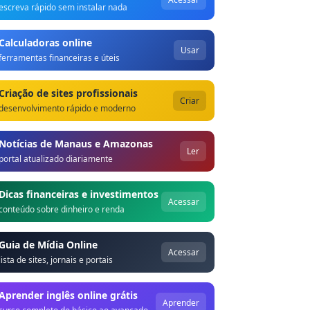
escreva rápido sem instalar nada
Calculadoras online
Usar
ferramentas financeiras e úteis
Criação de sites profissionais
Criar
desenvolvimento rápido e moderno
Notícias de Manaus e Amazonas
Ler
portal atualizado diariamente
Dicas financeiras e investimentos
Acessar
conteúdo sobre dinheiro e renda
Guia de Mídia Online
Acessar
lista de sites, jornais e portais
Aprender inglês online grátis
Aprender