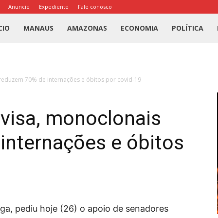
Anuncie
Expediente
Fale conosco
l
CIO
MANAUS
AMAZONAS
ECONOMIA
POLÍTICA
us
reduzem 70% de internações e óbitos por covid-19
a
visa, monoclonais
internações e óbitos
ga, pediu hoje (26) o apoio de senadores