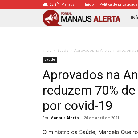
C
25.2
Início
Política de privacidade
Manaus
Porta
INÍ
Mana
Início
Saúde
Aprovados na Anvisa, monoclonais 
Alert
Saúde
Aprovados na An
reduzem 70% de 
por covid-19
Por
Manaus Alerta
-
26 de abril de 2021
O ministro da Saúde, Marcelo Queiro