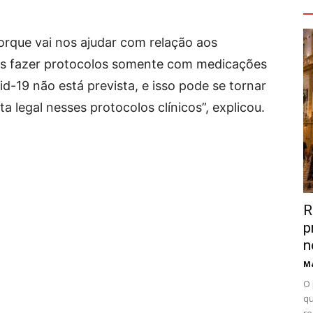
V
porque vai nos ajudar com relação aos
s fazer protocolos somente com medicações
d-19 não está prevista, e isso pode se tornar
a legal nesses protocolos clínicos”, explicou.
R
p
n
Ma
O 
qu