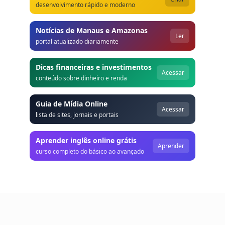
desenvolvimento rápido e moderno
Notícias de Manaus e Amazonas
Ler
portal atualizado diariamente
Dicas financeiras e investimentos
Acessar
conteúdo sobre dinheiro e renda
Guia de Mídia Online
Acessar
lista de sites, jornais e portais
Aprender inglês online grátis
Aprender
curso completo do básico ao avançado