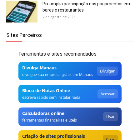
Pix amplia participação nos pagamentos em
bares e restaurantes
7 de agosto de 2026
Sites Parceiros
Ferramentas e sites recomendados
Divulga Manaus
Divulgar
divulgue sua empresa grátis em Manaus
Bloco de Notas Online
Acessar
escreva rápido sem instalar nada
Calculadoras online
Usar
ferramentas financeiras e úteis
Criação de sites profissionais
Criar