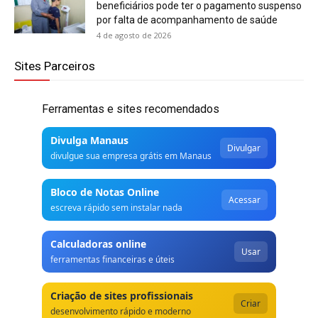
beneficiários pode ter o pagamento suspenso
por falta de acompanhamento de saúde
4 de agosto de 2026
Sites Parceiros
Ferramentas e sites recomendados
Divulga Manaus
Divulgar
divulgue sua empresa grátis em Manaus
Bloco de Notas Online
Acessar
escreva rápido sem instalar nada
Calculadoras online
Usar
ferramentas financeiras e úteis
Criação de sites profissionais
Criar
desenvolvimento rápido e moderno