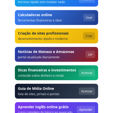
escreva rápido sem instalar nada
Calculadoras online
Usar
ferramentas financeiras e úteis
Criação de sites profissionais
Criar
desenvolvimento rápido e moderno
Notícias de Manaus e Amazonas
Ler
portal atualizado diariamente
Dicas financeiras e investimentos
Acessar
conteúdo sobre dinheiro e renda
Guia de Mídia Online
Acessar
lista de sites, jornais e portais
Aprender inglês online grátis
Aprender
curso completo do básico ao avançado