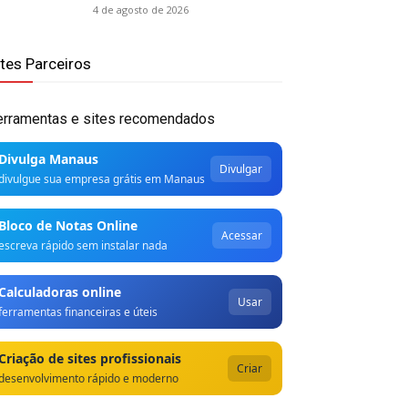
4 de agosto de 2026
ites Parceiros
erramentas e sites recomendados
Divulga Manaus
Divulgar
divulgue sua empresa grátis em Manaus
Bloco de Notas Online
Acessar
escreva rápido sem instalar nada
Calculadoras online
Usar
ferramentas financeiras e úteis
Criação de sites profissionais
Criar
desenvolvimento rápido e moderno