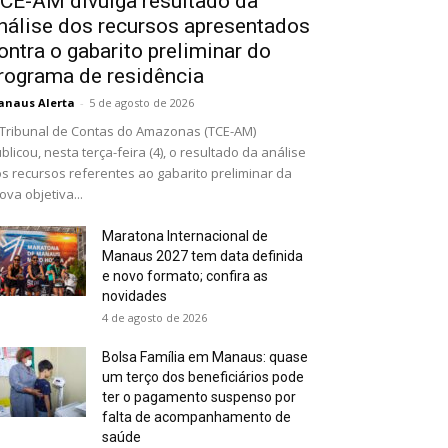
CE-AM divulga resultado da
nálise dos recursos apresentados
ontra o gabarito preliminar do
rograma de residência
naus Alerta
-
5 de agosto de 2026
Tribunal de Contas do Amazonas (TCE-AM)
blicou, nesta terça-feira (4), o resultado da análise
s recursos referentes ao gabarito preliminar da
ova objetiva...
Maratona Internacional de
Manaus 2027 tem data definida
e novo formato; confira as
novidades
4 de agosto de 2026
Bolsa Família em Manaus: quase
um terço dos beneficiários pode
ter o pagamento suspenso por
falta de acompanhamento de
saúde