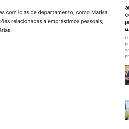
T
a
es com lojas de departamento, como Marisa,
c
tões relacionadas a empréstimos pessoais,
p
rias.
Ma
O 
pu
do
pr