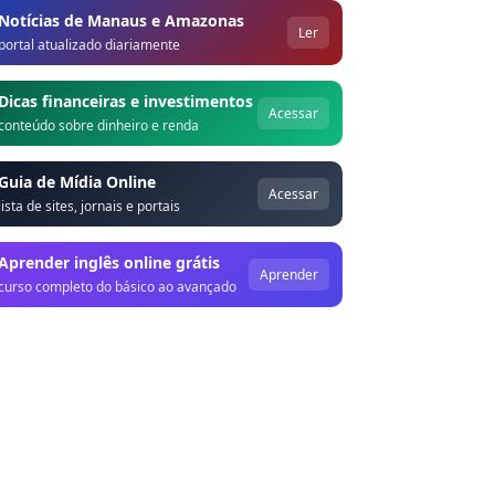
Notícias de Manaus e Amazonas
Ler
portal atualizado diariamente
Dicas financeiras e investimentos
Acessar
conteúdo sobre dinheiro e renda
Guia de Mídia Online
Acessar
lista de sites, jornais e portais
Aprender inglês online grátis
Aprender
curso completo do básico ao avançado