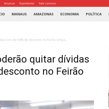
Anuncie
Expediente
Fale conosco
l
CIO
MANAUS
AMAZONAS
ECONOMIA
POLÍTICA
us
das com até 90% de desconto no Feirão Limpa...
a
erão quitar dívidas
desconto no Feirão