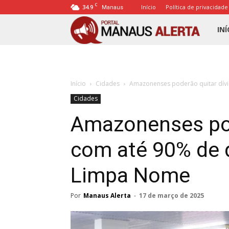
C
34.9
Início
Política de privacidade
Manaus
Porta
INÍ
Mana
Início
Cidades
Amazonenses poderão quitar dívi
Alert
Cidades
Amazonenses pod
com até 90% de 
Limpa Nome
Por
Manaus Alerta
-
17 de março de 2025