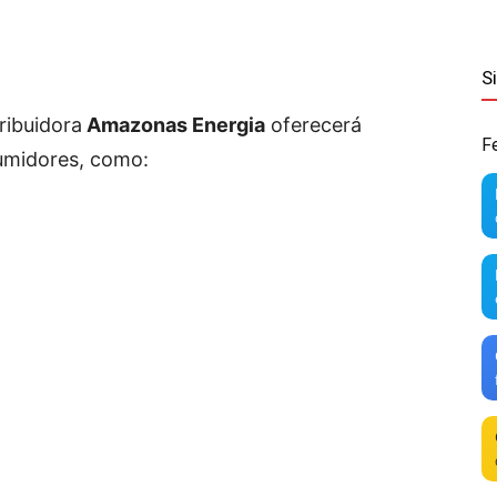
S
ribuidora
Amazonas Energia
oferecerá
F
umidores, como: