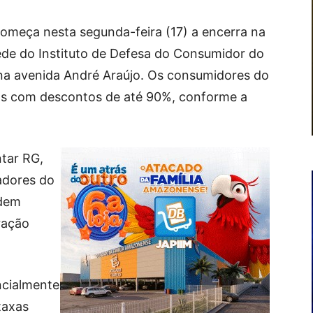
omeça nesta segunda-feira (17) a encerra na
sede do Instituto de Defesa do Consumidor do
na avenida André Araújo. Os consumidores do
as com descontos de até 90%, conforme a
ntar RG,
adores do
odem
ração
ncialmente
taxas