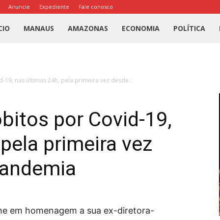
Anuncie
Expediente
Fale conosco
l
CIO
MANAUS
AMAZONAS
ECONOMIA
POLÍTICA
us
19, nas últimas 24h, pela primeira vez desde...
a
bitos por Covid-19,
pela primeira vez
pandemia
me em homenagem a sua ex-diretora-