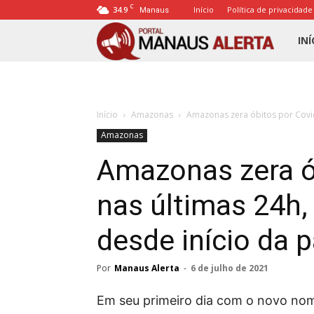
C
34.9
Início
Política de privacidade
Manaus
Porta
INÍ
Mana
Início
Amazonas
Amazonas zera óbitos por Covid-
Alert
Amazonas
Amazonas zera ó
nas últimas 24h, 
desde início da 
Por
Manaus Alerta
-
6 de julho de 2021
Em seu primeiro dia com o novo no