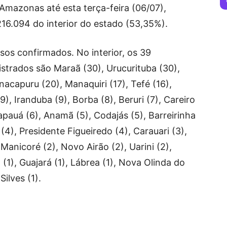
mazonas até esta terça-feira (06/07),
16.094 do interior do estado (53,35%).
sos confirmados. No interior, os 39
strados são Maraã (30), Urucurituba (30),
nacapuru (20), Manaquiri (17), Tefé (16),
(9), Iranduba (9), Borba (8), Beruri (7), Careiro
apauá (6), Anamã (5), Codajás (5), Barreirinha
 (4), Presidente Figueiredo (4), Carauari (3),
, Manicoré (2), Novo Airão (2), Uarini (2),
 (1), Guajará (1), Lábrea (1), Nova Olinda do
Silves (1).