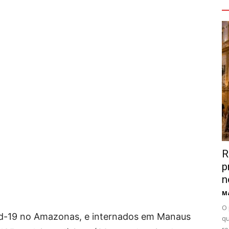
V
R
p
n
Ma
O 
id-19 no Amazonas, e internados em Manaus
qu