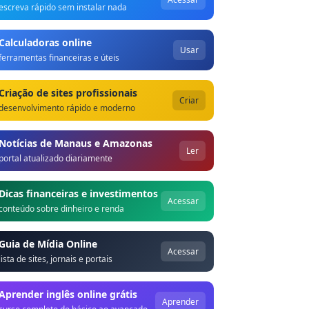
escreva rápido sem instalar nada
Calculadoras online
Usar
ferramentas financeiras e úteis
Criação de sites profissionais
Criar
desenvolvimento rápido e moderno
Notícias de Manaus e Amazonas
Ler
portal atualizado diariamente
Dicas financeiras e investimentos
Acessar
conteúdo sobre dinheiro e renda
Guia de Mídia Online
Acessar
lista de sites, jornais e portais
Aprender inglês online grátis
Aprender