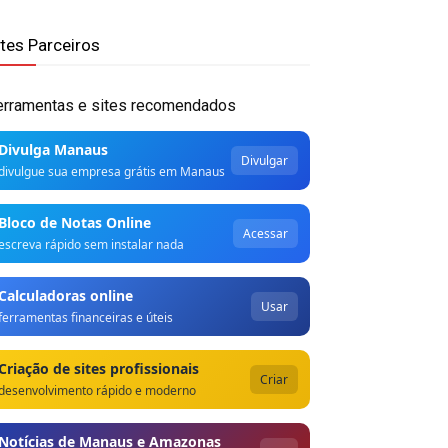
ites Parceiros
erramentas e sites recomendados
Divulga Manaus
Divulgar
divulgue sua empresa grátis em Manaus
Bloco de Notas Online
Acessar
escreva rápido sem instalar nada
Calculadoras online
Usar
ferramentas financeiras e úteis
Criação de sites profissionais
Criar
desenvolvimento rápido e moderno
Notícias de Manaus e Amazonas