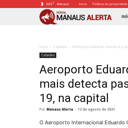
C
24.5
Início
Política de privacidade
Manaus
Porta
INÍ
Mana
Início
Cidades
Aeroporto Eduardo Gomes é o que 
Alert
Cidades
Aeroporto Eduar
mais detecta pa
19, na capital
Por
Manaus Alerta
-
12 de agosto de 2021
O Aeroporto Internacional Eduardo 