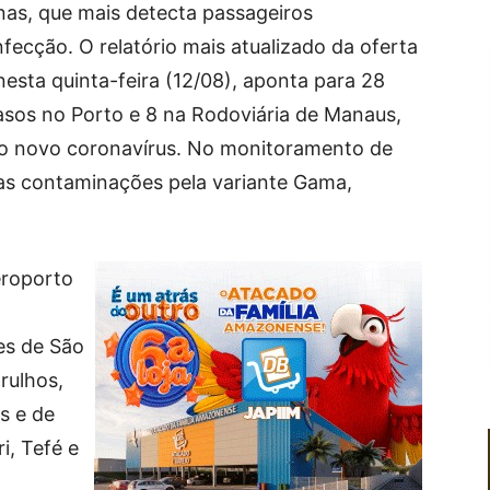
as, que mais detecta passageiros
cção. O relatório mais atualizado da oferta
nesta quinta-feira (12/08), aponta para 28
asos no Porto e 8 na Rodoviária de Manaus,
a o novo coronavírus. No monitoramento de
adas contaminações pela variante Gama,
eroporto
s de São
arulhos,
s e de
, Tefé e