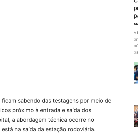
C
p
p
Ma
A 
pr
pú
pa
 ficam sabendo das testagens por meio de
gicos próximo à entrada e saída dos
pital, a abordagem técnica ocorre no
stá na saída da estação rodoviária.