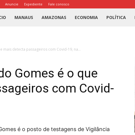
Anuncie
Expediente
Fale conosco
l
CIO
MANAUS
AMAZONAS
ECONOMIA
POLÍTICA
us
mais detecta passageiros com Covid-19, na...
a
do Gomes é o que
ssageiros com Covid-
Gomes é o posto de testagens de Vigilância