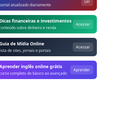
Ler
portal atualizado diariamente
Dicas financeiras e investimentos
Acessar
conteúdo sobre dinheiro e renda
Guia de Mídia Online
Acessar
lista de sites, jornais e portais
Aprender inglês online grátis
Aprender
curso completo do básico ao avançado