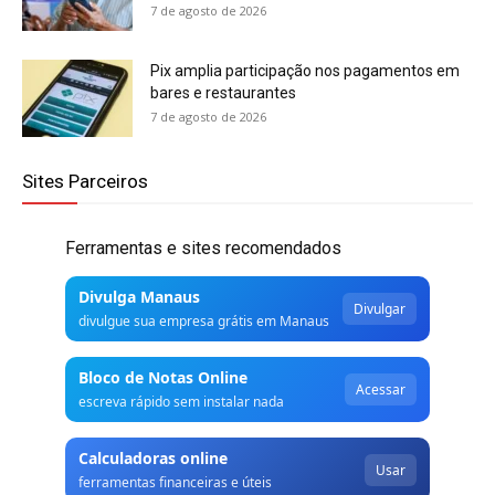
7 de agosto de 2026
Pix amplia participação nos pagamentos em
bares e restaurantes
7 de agosto de 2026
Sites Parceiros
Ferramentas e sites recomendados
Divulga Manaus
Divulgar
divulgue sua empresa grátis em Manaus
Bloco de Notas Online
Acessar
escreva rápido sem instalar nada
Calculadoras online
Usar
ferramentas financeiras e úteis