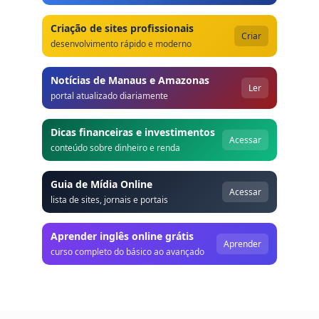
Criação de sites profissionais
Criar
desenvolvimento rápido e moderno
Notícias de Manaus e Amazonas
Ler
portal atualizado diariamente
Dicas financeiras e investimentos
Acessar
conteúdo sobre dinheiro e renda
Guia de Mídia Online
Acessar
lista de sites, jornais e portais
Aprender inglês online grátis
Aprender
curso completo do básico ao avançado