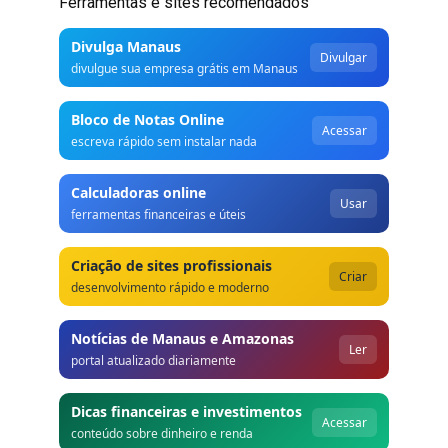
Ferramentas e sites recomendados
Divulga Manaus
Divulgar
divulgue sua empresa grátis em Manaus
Bloco de Notas Online
Acessar
escreva rápido sem instalar nada
Calculadoras online
Usar
ferramentas financeiras e úteis
Criação de sites profissionais
Criar
desenvolvimento rápido e moderno
Notícias de Manaus e Amazonas
Ler
portal atualizado diariamente
Dicas financeiras e investimentos
Acessar
conteúdo sobre dinheiro e renda